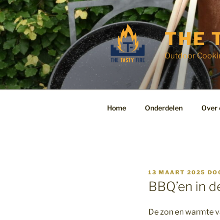
Ga
naar
de
THE 
inhoud
Outdoor Cooki
Home
Onderdelen
Over 
GEPLAATST
13 MAART 2025
DO
OP
BBQ’en in d
De zon en warmte va