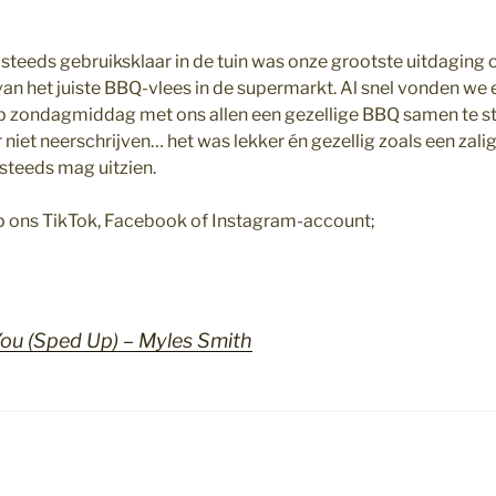
 steeds gebruiksklaar in de tuin was onze grootste uitdaging
 van het juiste BBQ-vlees in de supermarkt. Al snel vonden we 
 zondagmiddag met ons allen een gezellige BBQ samen te stel
niet neerschrijven… het was lekker én gezellig zoals een zal
steeds mag uitzien.
op ons TikTok, Facebook of Instagram-account;
ou (Sped Up) – Myles Smith