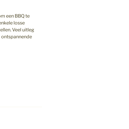
 om een BBQ te
enkele losse
len. Veel uitleg
ig ontspannende