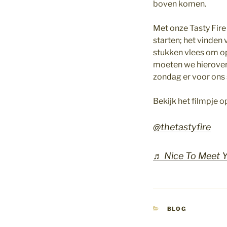
boven komen.
Met onze Tasty Fire
starten; het vinden
stukken vlees om op
moeten we hierover 
zondag er voor ons 
Bekijk het filmpje 
@thetastyfire
♬ Nice To Meet Y
CATEGORIEËN
BLOG