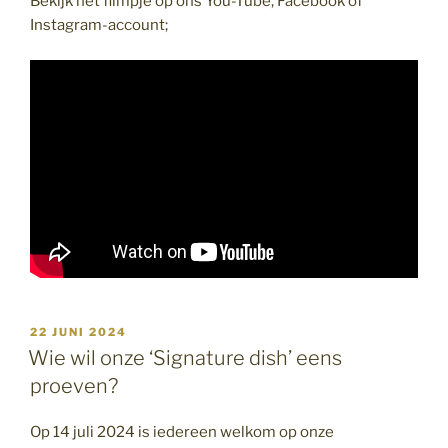
Bekijk het filmpje op ons You-Tube, Facebook of
Instagram-account;
GEPLAATST
22 JUNI 2024
OP
Wie wil onze ‘Signature dish’ eens
proeven?
Op 14 juli 2024 is iedereen welkom op onze