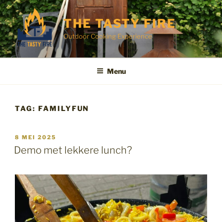
Ga
naar
THE TASTY FIRE
de
Outdoor Cooking Experience
inhoud
Menu
TAG:
FAMILYFUN
GEPLAATST
8 MEI 2025
OP
Demo met lekkere lunch?