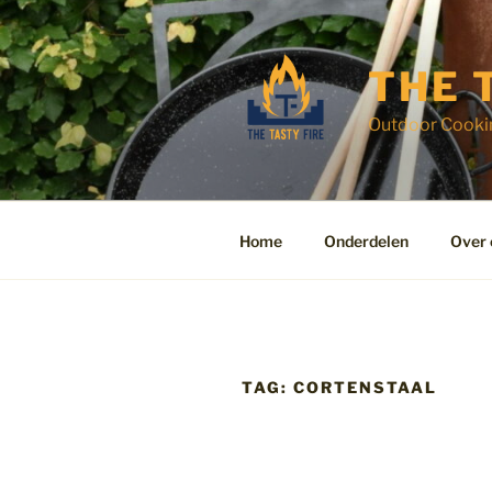
Ga
naar
de
THE 
inhoud
Outdoor Cooki
Home
Onderdelen
Over 
TAG:
CORTENSTAAL