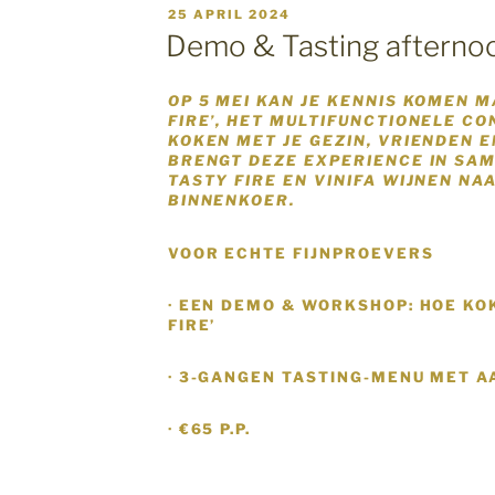
GEPLAATST
25 APRIL 2024
OP
Demo & Tasting afterno
OP 5 MEI KAN JE KENNIS KOMEN 
FIRE’, HET MULTIFUNCTIONELE CO
KOKEN MET JE GEZIN, VRIENDEN E
BRENGT DEZE EXPERIENCE IN SA
TASTY FIRE EN VINIFA WIJNEN NA
BINNENKOER.
VOOR ECHTE FIJNPROEVERS
· EEN DEMO & WORKSHOP: HOE KO
FIRE’
· 3-GANGEN TASTING-MENU MET 
· €65 P.P.